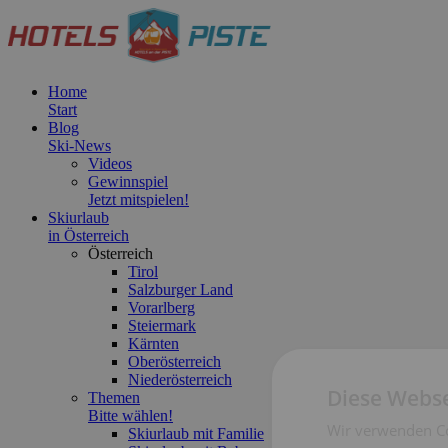
Home
Start
Blog
Ski-News
Videos
Gewinnspiel
Jetzt mitspielen!
Skiurlaub
in Österreich
Österreich
Tirol
Salzburger Land
Vorarlberg
Steiermark
Kärnten
Oberösterreich
Niederösterreich
Diese Webse
Themen
Bitte wählen!
Wir verwenden Co
Skiurlaub mit Familie