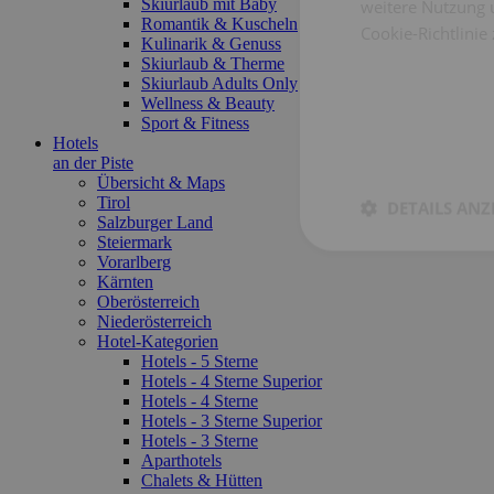
Skiurlaub mit Baby
weitere Nutzung 
Romantik & Kuscheln
Cookie-Richtlinie
Kulinarik & Genuss
Skiurlaub & Therme
Skiurlaub Adults Only
Wellness & Beauty
Sport & Fitness
Hotels
an der Piste
Übersicht & Maps
Tirol
DETAILS ANZ
Salzburger Land
Steiermark
Vorarlberg
Kärnten
Oberösterreich
Niederösterreich
Hotel-Kategorien
Hotels - 5 Sterne
Hotels - 4 Sterne Superior
Hotels - 4 Sterne
Hotels - 3 Sterne Superior
Hotels - 3 Sterne
Aparthotels
Chalets & Hütten