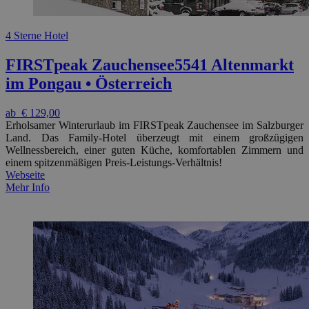
4 Sterne Hotel
FIRSTpeak Zauchensee
5541 Altenmarkt
im Pongau • Österreich
ab
€ 129,00
Erholsamer Winterurlaub im FIRSTpeak Zauchensee im Salzburger
Land. Das Family-Hotel überzeugt mit einem großzügigen
Wellnessbereich, einer guten Küche, komfortablen Zimmern und
einem spitzenmäßigen Preis-Leistungs-Verhältnis!
Webseite
Mehr Info