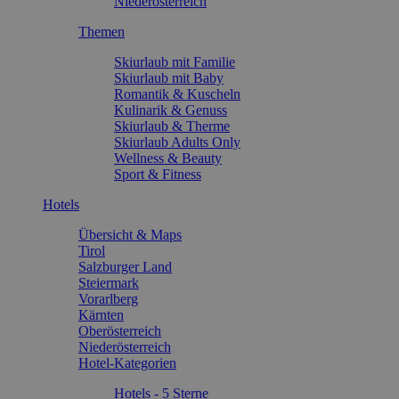
Niederösterreich
Themen
Skiurlaub mit Familie
Skiurlaub mit Baby
Romantik & Kuscheln
Kulinarik & Genuss
Skiurlaub & Therme
Skiurlaub Adults Only
Wellness & Beauty
Sport & Fitness
Hotels
Übersicht & Maps
Tirol
Salzburger Land
Steiermark
Vorarlberg
Kärnten
Oberösterreich
Niederösterreich
Hotel-Kategorien
Hotels - 5 Sterne