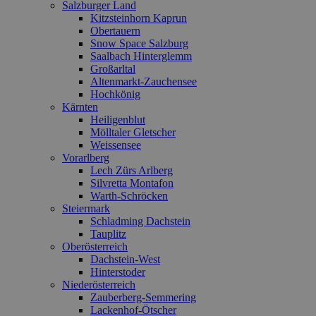
Salzburger Land
Kitzsteinhorn Kaprun
Obertauern
Snow Space Salzburg
Saalbach Hinterglemm
Großarltal
Altenmarkt-Zauchensee
Hochkönig
Kärnten
Heiligenblut
Mölltaler Gletscher
Weissensee
Vorarlberg
Lech Zürs Arlberg
Silvretta Montafon
Warth-Schröcken
Steiermark
Schladming Dachstein
Tauplitz
Oberösterreich
Dachstein-West
Hinterstoder
Niederösterreich
Zauberberg-Semmering
Lackenhof-Ötscher