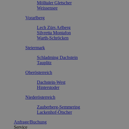
Mölltaler Gletscher
Weissensee
Vorarlberg
Lech Zürs Arlberg
Silvretta Montafon
Warth-Schröcken
Steiermark
Schladming Dachstein
Tauplitz
Oberösterreich
Dachstein-West
Hinterstoder
Niederösterreich
Zauberberg-Semmering
Lackenhof-Ötscher
Anfrage/Buchung
Service