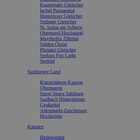
Kaunertaler Gletscher
Ischgl Paznauntal
Hintertuxer Gletscher
Stubaier Gletscher
St. Anton am Arlberg
Obergurgl-Hochgurgl
Mayrhofen Zillertal
Sölden Ötztal
Pitztaler Gletscher
Serfaus Fiss Ladis
Seefeld
Salzburger Land
Kitzsteinhorn Kaprun
Obertauern
Snow Space Salzburg
Saalbach Hinterglemm
Großarltal
Altenmarkt-Zauchensee
Hochkönig
Kärnten
Heiligenblut