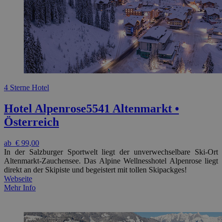
4 Sterne Hotel
Hotel Alpenrose
5541 Altenmarkt •
Österreich
ab
€ 99,00
In der Salzburger Sportwelt liegt der unverwechselbare Ski-Ort
Altenmarkt-Zauchensee. Das Alpine Wellnesshotel Alpenrose liegt
direkt an der Skipiste und begeistert mit tollen Skipackges!
Webseite
Mehr Info