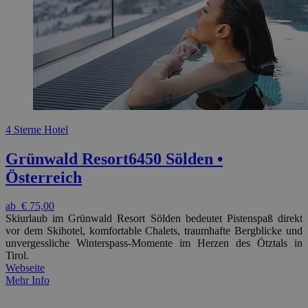
4 Sterne Hotel
Grünwald Resort
6450 Sölden •
Österreich
ab
€ 75,00
Skiurlaub im Grünwald Resort Sölden bedeutet Pistenspaß direkt
vor dem Skihotel, komfortable Chalets, traumhafte Bergblicke und
unvergessliche Winterspass-Momente im Herzen des Ötztals in
Tirol.
Webseite
Mehr Info