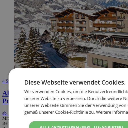
Diese Webseite verwendet Cookies.
4 Sterne Hotel
Wir verwenden Cookies, um die Benutzerfreundlichk
Aktivhotel Alpendorf
5600 St. Johann im
unserer Website zu verbessern. Durch die weitere N
Pongau • Österreich
unserer Webseite stimmen Sie der Verwendung von 
gemäß unserer Cookie-Richtlinie zu.
Weitere Informa
ab
€ 129,00
Mitten im Salzburger Land und umrahmt von einer malerischen
Bergwelt, bildet unser 4 Sterne Hotel Alpendorf den perfekten
ALLE AKZEPTIEREN (INKL. US-ANBIETER)