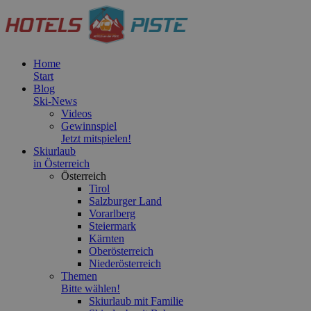
Home
Start
Blog
Ski-News
Videos
Gewinnspiel
Jetzt mitspielen!
Skiurlaub
in Österreich
Österreich
Tirol
Salzburger Land
Vorarlberg
Steiermark
Kärnten
Oberösterreich
Niederösterreich
Themen
Bitte wählen!
Skiurlaub mit Familie