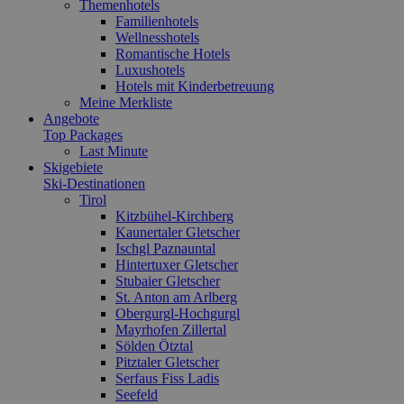
Themenhotels
Familienhotels
Wellnesshotels
Romantische Hotels
Luxushotels
Hotels mit Kinderbetreuung
Meine Merkliste
Angebote
Top Packages
Last Minute
Skigebiete
Ski-Destinationen
Tirol
Kitzbühel-Kirchberg
Kaunertaler Gletscher
Ischgl Paznauntal
Hintertuxer Gletscher
Stubaier Gletscher
St. Anton am Arlberg
Obergurgl-Hochgurgl
Mayrhofen Zillertal
Sölden Ötztal
Pitztaler Gletscher
Serfaus Fiss Ladis
Seefeld